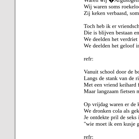
Waren wij �Argusogen�
Wij waren soms roekelo
Zij keken verbaasd, som
Toch heb ik er vriendsc
Die is blijven bestaan e
We deelden het verdriet
We deelden het geloof in
refr:
Vanuit school door de b
Langs de stank van de r
Met een vriend keihard 
Maar langzaam fietsen m
Op vrijdag waren er de 
We dronken cola als gek
Je ontdekte pril de seks
"wie moet ik een kusje 
refr: