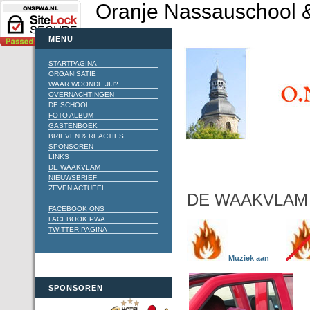
Oranje Nassauschool &
MENU
STARTPAGINA
ORGANISATIE
WAAR WOONDE JIJ?
OVERNACHTINGEN
DE SCHOOL
FOTO ALBUM
GASTENBOEK
BRIEVEN & REACTIES
SPONSOREN
LINKS
DE WAAKVLAM
NIEUWSBRIEF
ZEVEN ACTUEEL
DE WAAKVLAM
FACEBOOK ONS
FACEBOOK PWA
TWITTER PAGINA
Muziek aan
SPONSOREN